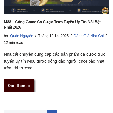
M88 – Cổng Game Cá Cược Trực Tuyến Uy Tín Nổi Bật
Nhất 2026
bởi
Quân Nguyễn
Tháng 12 14, 2025
Đánh Giá Nhà Cái
12 min read
Nhà cái chuyên cung cấp các sản phẩm cá cược trực
tuyến uy tín M88 được đông đảo người chơi bậc nhất
trên thị trường…
Đọc thêm »