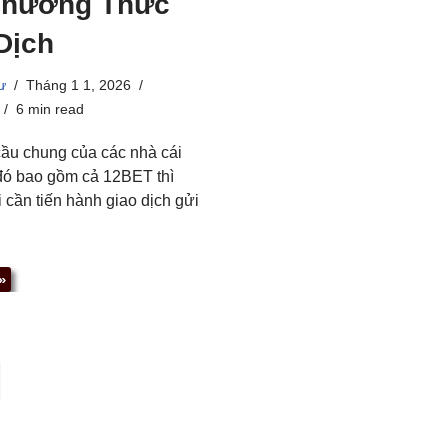
Phương Thức
Dịch
ư
Tháng 1 1, 2026
6 min read
ầu chung của các nhà cái
 đó bao gồm cả 12BET thì
 cần tiến hành giao dịch gửi
»