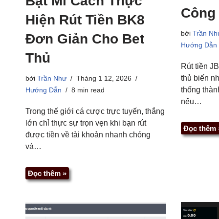
Bật Mí Cách Thực
Công
Hiện Rút Tiền BK8
bởi
Trần Nh
Đơn Giản Cho Bet
Hướng Dẫn
Thủ
Rút tiền J
thủ biến n
bởi
Trần Như
Tháng 1 12, 2026
thống thành
Hướng Dẫn
8 min read
nếu…
Trong thế giới cá cược trực tuyến, thắng
lớn chỉ thực sự trọn vẹn khi bạn rút
Đọc thêm 
được tiền về tài khoản nhanh chóng
và…
Đọc thêm »