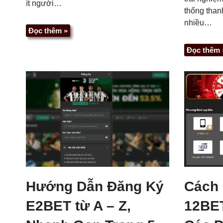
ít người…
thống thanh
nhiều…
Đọc thêm »
Đọc thêm 
Hướng Dẫn Đăng Ký
Cách 
E2BET từ A – Z,
12BET