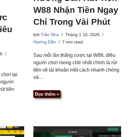
W88 Nhận Tiền Ngay
ực
Chỉ Trong Vài Phút
iêu
bởi
Trần Như
Tháng 1 10, 2026
Hướng Dẫn
7 min read
26
Sau mỗi lần thắng cược tại W88, điều
người chơi mong chờ nhất chính là rút
tiền về tài khoản một cách nhanh chóng
chơi tại
và…
u người
út tiền
Đọc thêm »