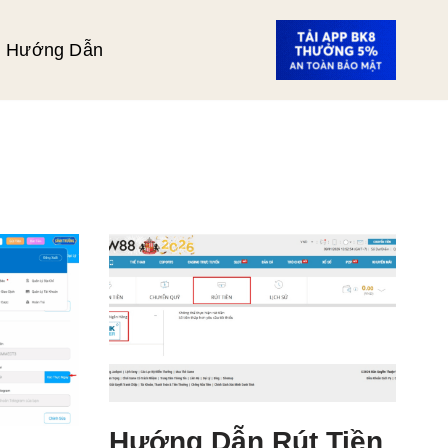
Hướng Dẫn
Hướng Dẫn Rút Tiền