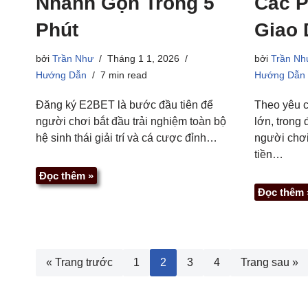
Nhanh Gọn Trong 5
Các 
Phút
Giao 
bởi
Trần Như
Tháng 1 1, 2026
bởi
Trần Nh
Hướng Dẫn
7 min read
Hướng Dẫn
Đăng ký E2BET là bước đầu tiên để
Theo yêu c
người chơi bắt đầu trải nghiệm toàn bộ
lớn, trong
hệ sinh thái giải trí và cá cược đỉnh…
người chơi
tiền…
Đọc thêm »
Đọc thêm 
« Trang trước
1
2
3
4
Trang sau »