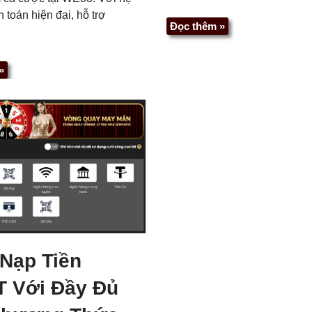
 toán hiện đại, hỗ trợ
Đọc thêm »
»
Nạp Tiền
 Với Đầy Đủ